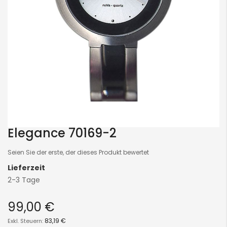
Elegance 70169-2
Skip
to
Seien Sie der erste, der dieses Produkt bewertet
the
Lieferzeit
beginning
2-3 Tage
of
the
99,00 €
images
gallery
83,19 €