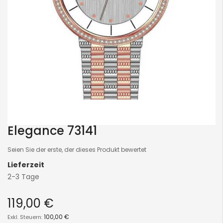
Elegance 73141
Skip
to
Seien Sie der erste, der dieses Produkt bewertet
the
Lieferzeit
beginning
2-3 Tage
of
the
119,00 €
images
gallery
100,00 €