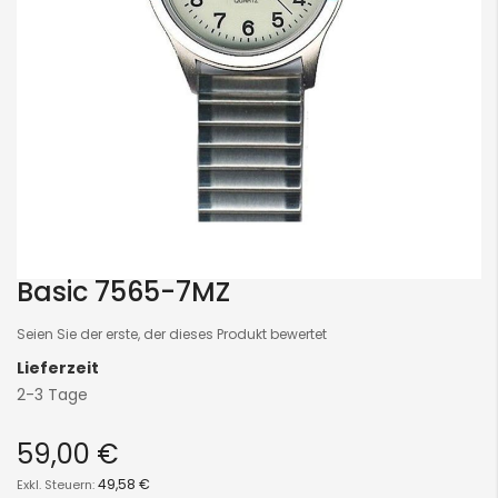
Basic 7565-7MZ
Skip
to
Seien Sie der erste, der dieses Produkt bewertet
the
Lieferzeit
beginning
2-3 Tage
of
the
59,00 €
images
gallery
49,58 €