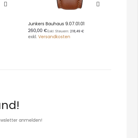
Junkers Bauhaus 9.07.01.01
Junkers 
260,00 €
270,00 
218,49 €
exkl.
Versandkosten
exkl.
Ver
and!
Newsletter anmelden!