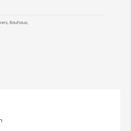
kers
,
Bauhaus
,
n