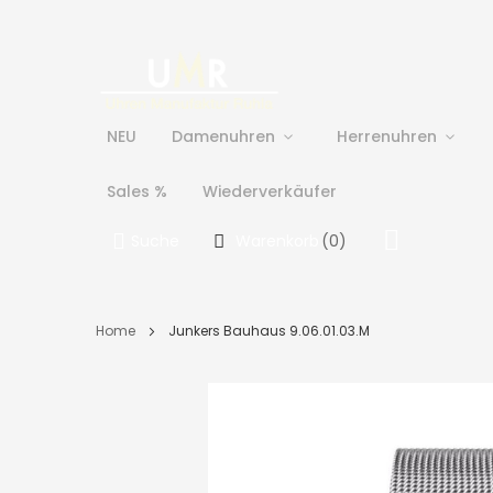
NEU
Damenuhren
Herrenuhren
Sales %
Wiederverkäufer
Suche
Warenkorb
(
0
)
Home
Junkers Bauhaus 9.06.01.03.M
Skip
to
the
end