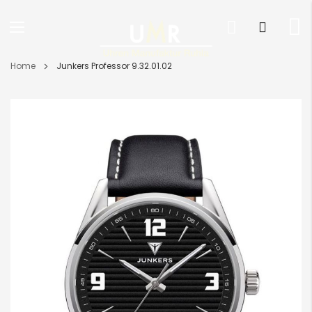
Direkt
Home
Junkers Professor 9.32.01.02
zum
Inhalt
Skip
to
the
end
of
the
images
gallery