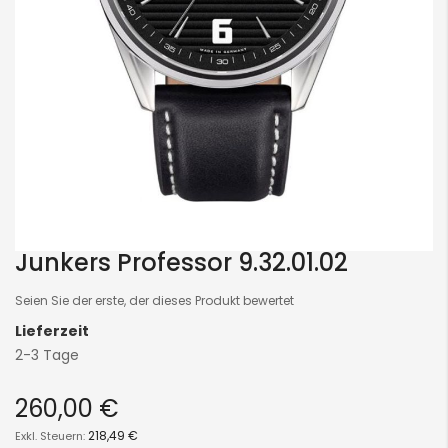
Junkers Professor 9.32.01.02
Skip
to
Seien Sie der erste, der dieses Produkt bewertet
the
Lieferzeit
beginning
2-3 Tage
of
the
260,00 €
images
gallery
218,49 €