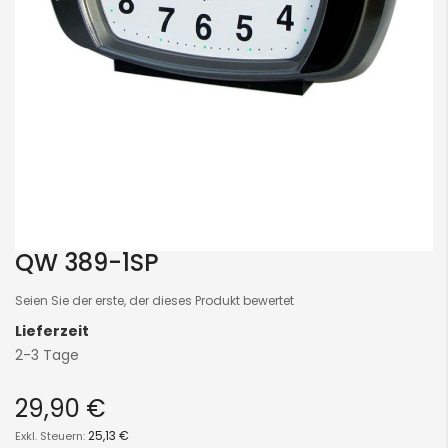
QW 389-1SP
Skip
to
Seien Sie der erste, der dieses Produkt bewertet
the
Lieferzeit
beginning
2-3 Tage
of
the
29,90 €
images
gallery
25,13 €