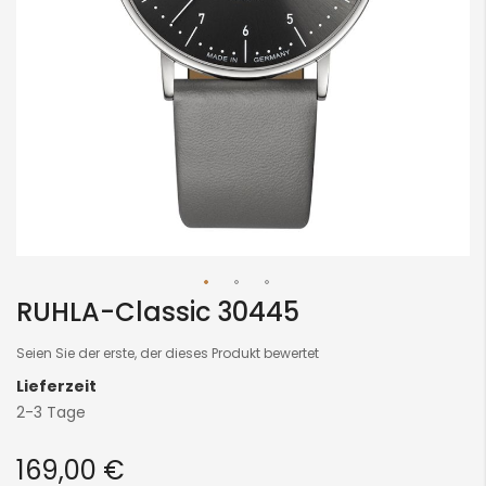
RUHLA-Classic 30445
Skip
to
Seien Sie der erste, der dieses Produkt bewertet
the
Lieferzeit
beginning
2-3 Tage
of
the
169,00 €
images