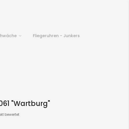
chwäche
Fliegeruhren - Junkers
061 "Wartburg"
ukt bewertet