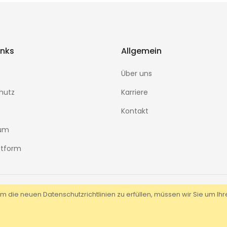
inks
Allgemein
Über uns
hutz
Karriere
Kontakt
sum
ttform
m die neuen Datenschutzrichtlinien zu erfüllen, müssen wir Sie um I
s reserved.