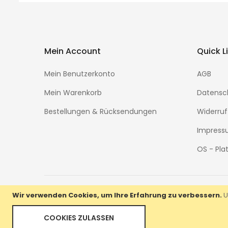
Mein Account
Quick L
Mein Benutzerkonto
AGB
Mein Warenkorb
Datensc
Bestellungen & Rücksendungen
Widerruf
Impres
OS - Pla
Wir verwenden Cookies, um Ihre Erfahrung zu verbessern.
U
Copyright © Uhren Manufaktur Ruhla GmbH. All right
COOKIES ZULASSEN