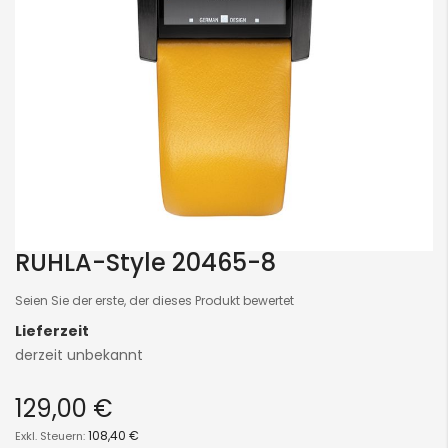
RUHLA-Style 20465-8
Skip
to
Seien Sie der erste, der dieses Produkt bewertet
the
Lieferzeit
beginning
derzeit unbekannt
of
the
129,00 €
images
gallery
108,40 €