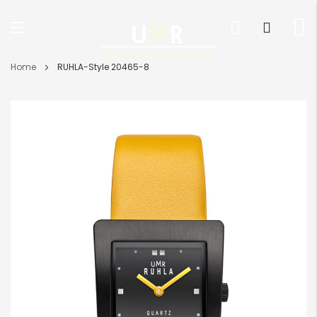
Direkt
Home
RUHLA-Style 20465-8
zum
Inhalt
Skip
to
the
end
of
the
images
gallery