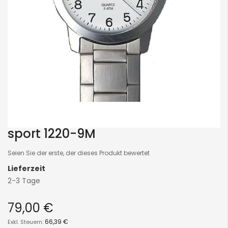
sport 1220-9M
Skip
to
Seien Sie der erste, der dieses Produkt bewertet
the
Lieferzeit
beginning
2-3 Tage
of
the
79,00 €
images
gallery
66,39 €